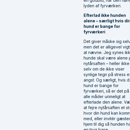
en godbid, når den hør
lyden af fyrværkeri.
Efterlad ikke hunden
alene – særligt hvis di
hund er bange for
fyrværkeri
Det giver måske sig selv
men det er alligevel vigt
at nævne. Jeg synes ik
hunde skal være alene 
nytårsaften – heller ikke
selv om de ikke viser
synlige tegn på stress el
angst. Og særligt, hvis d
hund er bange for
fyrværkeri, så er det på
alle måder urimeligt at
efterlade den alene. Væ
at fejre nytårsaften et s
hvor din hund kan kom
med, eller invitér gæste
hjem til dig så hunden h
en tryg base.