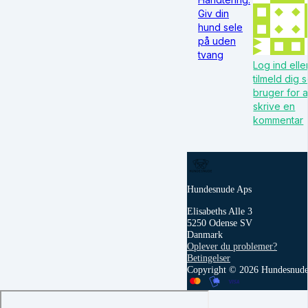
Giv din
hund sele
på uden
tvang
Log ind elle
tilmeld dig 
bruger for a
skrive en
kommentar
Hundesnude Aps
Elisabeths Alle 3
5250 Odense SV
Danmark
Oplever du problemer?
Betingelser
Copyright © 2026 Hundesnude