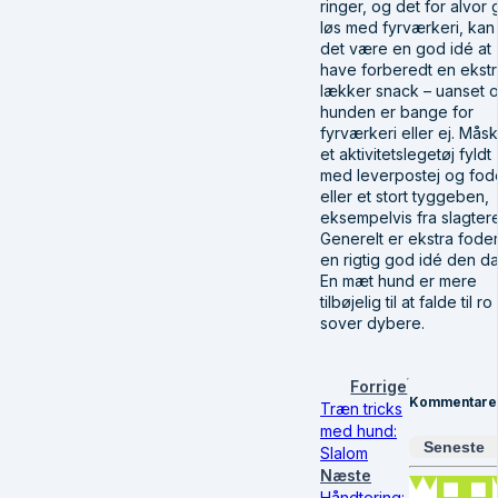
ringer, og det for alvor 
løs med fyrværkeri, kan
det være en god idé at
have forberedt en ekst
lækker snack – uanset 
hunden er bange for
fyrværkeri eller ej. Mås
et aktivitetslegetøj fyldt
med leverpostej og fod
eller et stort tyggeben,
eksempelvis fra slagter
Generelt er ekstra fode
en rigtig god idé den da
En mæt hund er mere
tilbøjelig til at falde til r
sover dybere.
Forrige
Kommentare
Træn tricks
med hund:
Seneste
Slalom
Næste
Håndtering: