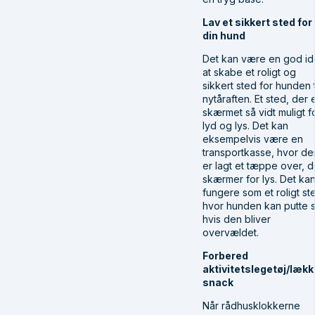
Lav et sikkert sted for
din hund
Det kan være en god id
at skabe et roligt og
sikkert sted for hunden t
nytåraften. Et sted, der 
skærmet så vidt muligt f
lyd og lys. Det kan
eksempelvis være en
transportkasse, hvor de
er lagt et tæppe over, d
skærmer for lys. Det ka
fungere som et roligt st
hvor hunden kan putte s
hvis den bliver
overvældet.
Forbered
aktivitetslegetøj/lækk
snack
Når rådhusklokkerne