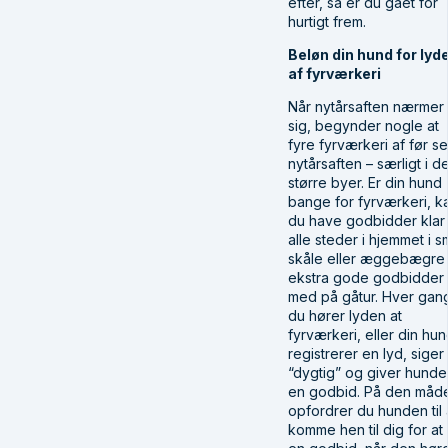
efter, så er du gået for
hurtigt frem.
Beløn din hund for lyd
af fyrværkeri
Når nytårsaften nærmer
sig, begynder nogle at
fyre fyrværkeri af før s
nytårsaften – særligt i d
større byer. Er din hund
bange for fyrværkeri, k
du have godbidder klar
alle steder i hjemmet i 
skåle eller æggebægre
ekstra gode godbidder
med på gåtur. Hver gan
du hører lyden at
fyrværkeri, eller din hu
registrerer en lyd, siger
“dygtig” og giver hund
en godbid. På den måd
opfordrer du hunden til 
komme hen til dig for at 