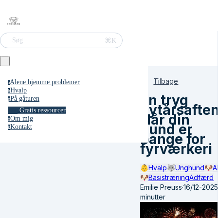
⌘K
Søg
Tilbage
Alene hjemme problemer
a
Hvalp
h
En tryg
På gåturen
p
nytårsaften
Gratis ressourcer
Når din
Om mig
o
hund er
Kontakt
k
bange for
fyrværkeri
👶
Hvalp
🐺
Unghund
🐶
A
🐶
Basistræning
Adfærd
Emilie Preuss
·
16/12-2025
minutter