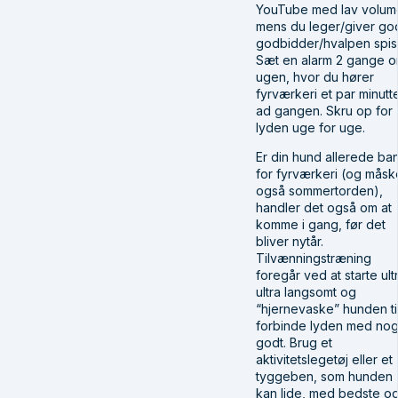
YouTube med lav volum
mens du leger/giver go
godbidder/hvalpen spis
Sæt en alarm 2 gange 
ugen, hvor du hører
fyrværkeri et par minutt
ad gangen. Skru op for
lyden uge for uge.
Er din hund allerede ba
for fyrværkeri (og måsk
også sommertorden),
handler det også om at
komme i gang, før det
bliver nytår.
Tilvænningstræning
foregår ved at starte ult
ultra langsomt og
“hjernevaske” hunden til
forbinde lyden med nog
godt. Brug et
aktivitetslegetøj eller et
tyggeben, som hunden
kan lide, med bedste o