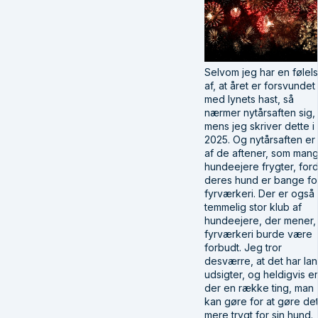
Selvom jeg har en følel
af, at året er forsvundet
med lynets hast, så
nærmer nytårsaften sig,
mens jeg skriver dette i
2025. Og nytårsaften er
af de aftener, som man
hundeejere frygter, ford
deres hund er bange fo
fyrværkeri. Der er også
temmelig stor klub af
hundeejere, der mener, 
fyrværkeri burde være
forbudt. Jeg tror
desværre, at det har la
udsigter, og heldigvis er
der en række ting, man
kan gøre for at gøre de
mere trygt for sin hund.