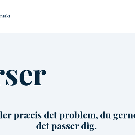
ntakt
rser
kler præcis det problem, du gerne
det passer dig.