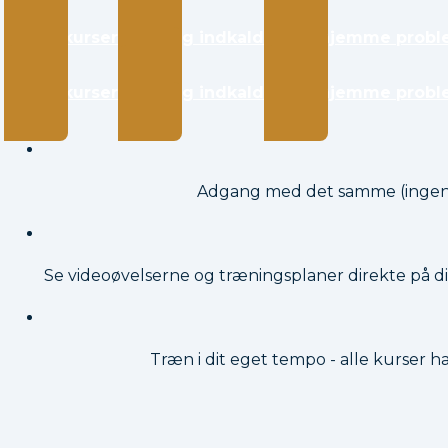
Hvalpekurser
Gåtur og indkald
Alene hjemme probl
Hvalpekurser
Gåtur og indkald
Alene hjemme probl
Adgang med det samme (ingen 
Se videoøvelserne og træningsplaner direkte på d
Træn i dit eget tempo - alle kurser h