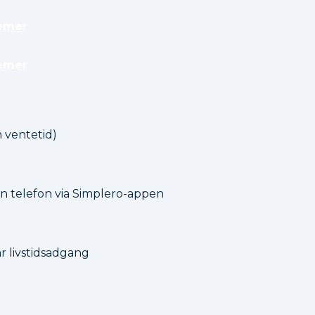
emer
emer
ventetid)
in telefon via Simplero-appen
ar livstidsadgang