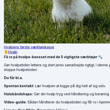
Hvalpens første værktøjskasse
👶
Hvalp
Få ro på hvalpe-kaosset med de 5 vigtigste værktøjer 🐾
Gør hvalpetiden lettere og start jeres samarbejde rigtigt.
I denne p
stoppe hvalpebideri
.
Du får bl.a.
Spontan kontakt:
Lær hvalpen at kigge på dig helt af sig selv
.
Halsbåndshaps:
Gør din hvalp tryg ved håndtering og berøring
.
Video-guide:
Sådan håndterer du hvalpebideri og får ro i hjemm