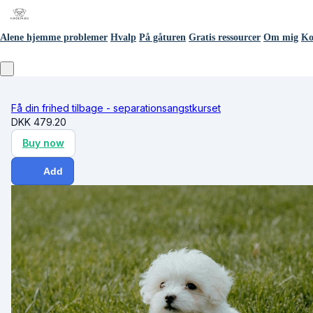
Alene hjemme problemer
Hvalp
På gåturen
Gratis ressourcer
Om mig
Ko
Få din frihed tilbage - separationsangstkurset
DKK
479.20
Buy now
Add