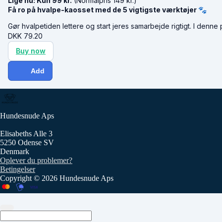
Lige nu: Kun 99 kr.
(Normalpris 149 kr.)
Få ro på hvalpe-kaosset med de 5 vigtigste værktøjer 🐾
Gør hvalpetiden lettere og start jeres samarbejde rigtigt.
I denne 
DKK
79.20
Buy now
Add
Hundesnude Aps
Elisabeths Alle 3
5250 Odense SV
Denmark
Oplever du problemer?
Betingelser
Copyright © 2026 Hundesnude Aps